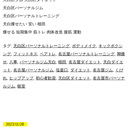
天白区パーソナルジム
天白区パーソナルトレーニング
天白痩せたい 安い 植田
痩せる 短期集中 筋トレ 肉体改造 腹筋 運動
タグ:
天白区パーソナルトレーニング
,
ボディメイク
,
キックボクシ
ング
,
フィットネス
,
ペアトレ
,
名古屋パーソナルトレーニング
,
脚痩
せ
,
八事
,
パーソナルジム天白
,
植田
,
名古屋ダイエット
,
天白ダイエ
ット
,
名古屋パーソナルジム
,
塩釜口
,
ダイエット
,
名古屋ジム
,
くび
れ
,
ヒップアップ
,
初心者歓迎
,
天白区ダイエット
,
名古屋市パーソナ
ルジム
,
個室
2023/11/28