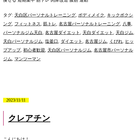
痩せる 短期集中 筋トレ 肉体改造 腹筋 運動
タグ:
天白区パーソナルトレーニング
,
ボディメイク
,
キックボクシ
ング
,
フィットネス
,
筋トレ
,
名古屋パーソナルトレーニング
,
八事
,
パーソナルジム天白
,
名古屋ダイエット
,
天白ダイエット
,
天白ジム
,
天白パーソナルジム
,
塩釜口
,
ダイエット
,
名古屋ジム
,
くびれ
,
ヒッ
プアップ
,
初心者歓迎
,
天白区パーソナルジム
,
名古屋市パーソナル
ジム
,
マンツーマン
2023/11/11
クレアチン
こんにちは！