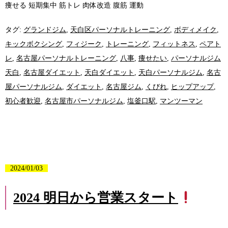
痩せる 短期集中 筋トレ 肉体改造 腹筋 運動
タグ:
グランドジム
,
天白区パーソナルトレーニング
,
ボディメイク
,
キックボクシング
,
フィジーク
,
トレーニング
,
フィットネス
,
ペアト
レ
,
名古屋パーソナルトレーニング
,
八事
,
痩せたい
,
パーソナルジム
天白
,
名古屋ダイエット
,
天白ダイエット
,
天白パーソナルジム
,
名古
屋パーソナルジム
,
ダイエット
,
名古屋ジム
,
くびれ
,
ヒップアップ
,
初心者歓迎
,
名古屋市パーソナルジム
,
塩釜口駅
,
マンツーマン
2024/01/03
2024 明日から営業スタート