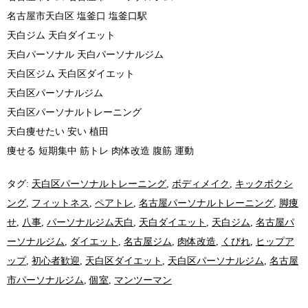
名古屋市天白区 塩釜口 塩釜口駅
天白ジム 天白ダイエット
天白パーソナル 天白パーソナルジム
天白区ジム 天白区ダイエット
天白区パーソナルジム
天白区パーソナルトレーニング
天白痩せたい 安い 植田
痩せる 短期集中 筋トレ 肉体改造 腹筋 運動
タグ:
天白区パーソナルトレーニング
,
ボディメイク
,
キックボクシ
ング
,
フィットネス
,
ペアトレ
,
名古屋パーソナルトレーニング
,
脚痩
せ
,
八事
,
パーソナルジム天白
,
天白ダイエット
,
天白ジム
,
名古屋パ
ーソナルジム
,
ダイエット
,
名古屋ジム
,
肉体改造
,
くびれ
,
ヒップア
ップ
,
初心者歓迎
,
天白区ダイエット
,
天白区パーソナルジム
,
名古屋
市パーソナルジム
,
個室
,
マンツーマン