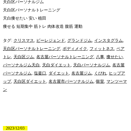
天白区パーソナルジム
天白区パーソナルトレーニング
天白痩せたい 安い 植田
痩せる 短期集中 筋トレ 肉体改造 腹筋 運動
タグ:
クリスマス
,
ビーレジェンド
,
グランドジム
,
インスタグラム
,
天白区パーソナルトレーニング
,
ボディメイク
,
フィットネス
,
ペア
トレ
,
天白区ジム
,
名古屋パーソナルトレーニング
,
八事
,
痩せたい
,
パーソナルジム天白
,
天白ダイエット
,
天白パーソナルジム
,
名古屋
パーソナルジム
,
塩釜口
,
ダイエット
,
名古屋ジム
,
くびれ
,
ヒップア
ップ
,
天白区ダイエット
,
名古屋市パーソナルジム
,
個室
,
マンツーマ
ン
2023/12/03