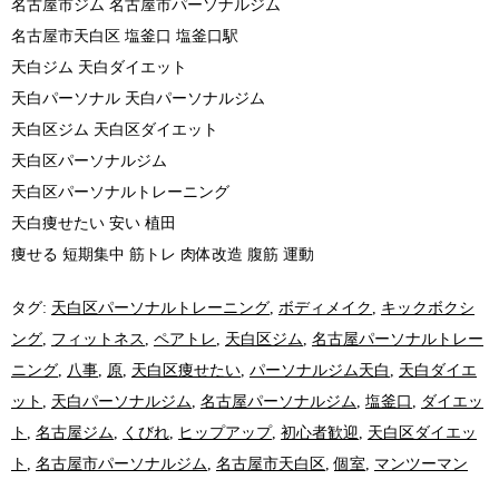
名古屋市ジム 名古屋市パーソナルジム
名古屋市天白区 塩釜口 塩釜口駅
天白ジム 天白ダイエット
天白パーソナル 天白パーソナルジム
天白区ジム 天白区ダイエット
天白区パーソナルジム
天白区パーソナルトレーニング
天白痩せたい 安い 植田
痩せる 短期集中 筋トレ 肉体改造 腹筋 運動
タグ:
天白区パーソナルトレーニング
,
ボディメイク
,
キックボクシ
ング
,
フィットネス
,
ペアトレ
,
天白区ジム
,
名古屋パーソナルトレー
ニング
,
八事
,
原
,
天白区痩せたい
,
パーソナルジム天白
,
天白ダイエ
ット
,
天白パーソナルジム
,
名古屋パーソナルジム
,
塩釜口
,
ダイエッ
ト
,
名古屋ジム
,
くびれ
,
ヒップアップ
,
初心者歓迎
,
天白区ダイエッ
ト
,
名古屋市パーソナルジム
,
名古屋市天白区
,
個室
,
マンツーマン