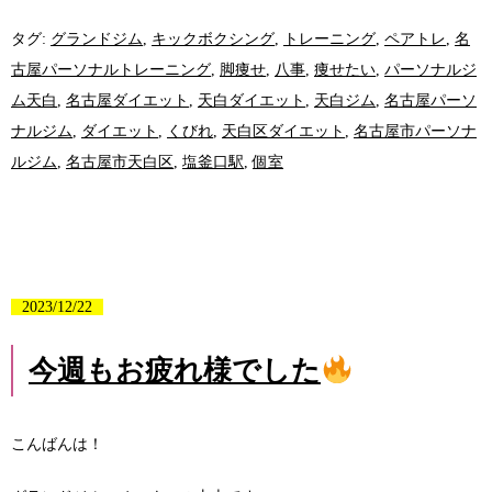
タグ:
グランドジム
,
キックボクシング
,
トレーニング
,
ペアトレ
,
名
古屋パーソナルトレーニング
,
脚痩せ
,
八事
,
痩せたい
,
パーソナルジ
ム天白
,
名古屋ダイエット
,
天白ダイエット
,
天白ジム
,
名古屋パーソ
ナルジム
,
ダイエット
,
くびれ
,
天白区ダイエット
,
名古屋市パーソナ
ルジム
,
名古屋市天白区
,
塩釜口駅
,
個室
2023/12/22
今週もお疲れ様でした
こんばんは！