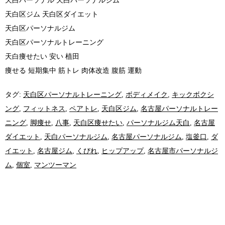
天白パーソナル 天白パーソナルジム
天白区ジム 天白区ダイエット
天白区パーソナルジム
天白区パーソナルトレーニング
天白痩せたい 安い 植田
痩せる 短期集中 筋トレ 肉体改造 腹筋 運動
タグ:
天白区パーソナルトレーニング
,
ボディメイク
,
キックボクシ
ング
,
フィットネス
,
ペアトレ
,
天白区ジム
,
名古屋パーソナルトレー
ニング
,
脚痩せ
,
八事
,
天白区痩せたい
,
パーソナルジム天白
,
名古屋
ダイエット
,
天白パーソナルジム
,
名古屋パーソナルジム
,
塩釜口
,
ダ
イエット
,
名古屋ジム
,
くびれ
,
ヒップアップ
,
名古屋市パーソナルジ
ム
,
個室
,
マンツーマン