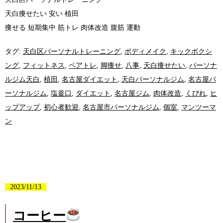
天白痩せたい 安い 植田
痩せる 短期集中 筋トレ 肉体改造 腹筋 運動
タグ:
天白区パーソナルトレーニング
,
ボディメイク
,
キックボクシ
ング
,
フィットネス
,
ペアトレ
,
脚痩せ
,
八事
,
天白痩せたい
,
パーソナ
ルジム天白
,
植田
,
名古屋ダイエット
,
天白パーソナルジム
,
名古屋パ
ーソナルジム
,
塩釜口
,
ダイエット
,
名古屋ジム
,
肉体改造
,
くびれ
,
ヒ
ップアップ
,
初心者歓迎
,
名古屋市パーソナルジム
,
個室
,
マンツーマ
ン
2023/11/13
コーヒー