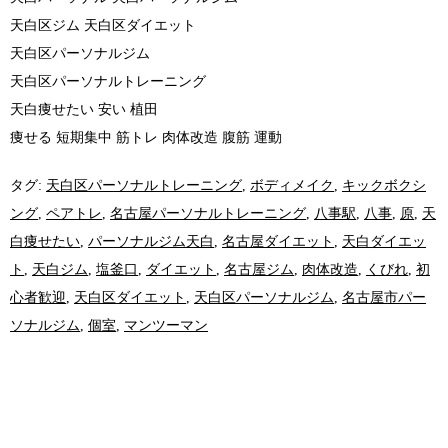
天白区ジム 天白区ダイエット
天白区パーソナルジム
天白区パーソナルトレーニング
天白痩せたい 安い 植田
痩せる 短期集中 筋トレ 肉体改造 腹筋 運動
タグ:
天白区パーソナルトレーニング
,
ボディメイク
,
キックボクシ
ング
,
ペアトレ
,
名古屋パーソナルトレーニング
,
八事駅
,
八事
,
原
,
天
白痩せたい
,
パーソナルジム天白
,
名古屋ダイエット
,
天白ダイエッ
ト
,
天白ジム
,
塩釜口
,
ダイエット
,
名古屋ジム
,
肉体改造
,
くびれ
,
初
心者歓迎
,
天白区ダイエット
,
天白区パーソナルジム
,
名古屋市パー
ソナルジム
,
個室
,
マンツーマン