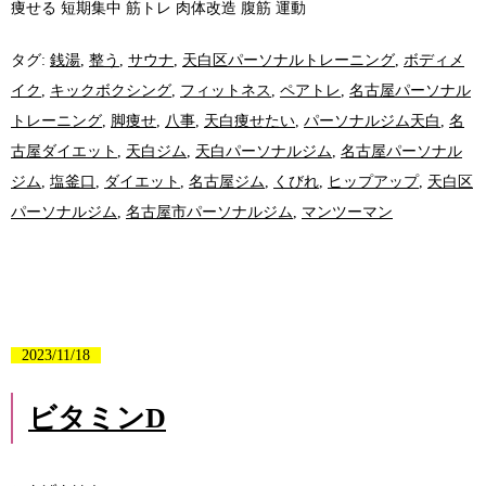
痩せる 短期集中 筋トレ 肉体改造 腹筋 運動
タグ:
銭湯
,
整う
,
サウナ
,
天白区パーソナルトレーニング
,
ボディメ
イク
,
キックボクシング
,
フィットネス
,
ペアトレ
,
名古屋パーソナル
トレーニング
,
脚痩せ
,
八事
,
天白痩せたい
,
パーソナルジム天白
,
名
古屋ダイエット
,
天白ジム
,
天白パーソナルジム
,
名古屋パーソナル
ジム
,
塩釜口
,
ダイエット
,
名古屋ジム
,
くびれ
,
ヒップアップ
,
天白区
パーソナルジム
,
名古屋市パーソナルジム
,
マンツーマン
2023/11/18
ビタミンD