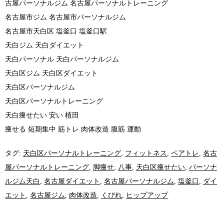
古屋パーソナルジム 名古屋パーソナルトレーニング
名古屋市ジム 名古屋市パーソナルジム
名古屋市天白区 塩釜口 塩釜口駅
天白ジム 天白ダイエット
天白パーソナル 天白パーソナルジム
天白区ジム 天白区ダイエット
天白区パーソナルジム
天白区パーソナルトレーニング
天白痩せたい 安い 植田
痩せる 短期集中 筋トレ 肉体改造 腹筋 運動
タグ:
天白区パーソナルトレーニング
,
フィットネス
,
ペアトレ
,
名古
屋パーソナルトレーニング
,
脚痩せ
,
八事
,
天白区痩せたい
,
パーソナ
ルジム天白
,
名古屋ダイエット
,
名古屋パーソナルジム
,
塩釜口
,
ダイ
エット
,
名古屋ジム
,
肉体改造
,
くびれ
,
ヒップアップ