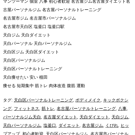
マンツーマン 個室 八事 初心者歓迎 名古屋ジム名古屋ダイエット名
古屋パーソナルジム 名古屋パーソナルトレーニング
名古屋市ジム 名古屋市パーソナルジム
名古屋市天白区 塩釜口 塩釜口駅
天白ジム 天白ダイエット
天白パーソナル 天白パーソナルジム
天白区ジム 天白区ダイエット
天白区パーソナルジム
天白区パーソナルトレーニング
天白痩せたい 安い 植田
痩せる 短期集中 筋トレ 肉体改造 腹筋 運動
タグ:
天白区パーソナルトレーニング
,
ボディメイク
,
キックボクシ
ング
,
フィットネス
,
筋トレ
,
名古屋パーソナルトレーニング
,
八事
,
パーソナルジム天白
,
名古屋ダイエット
,
天白ダイエット
,
天白ジム
,
天白パーソナルジム
,
塩釜口
,
ダイエット
,
名古屋ジム
,
くびれ
,
ヒッ
プアップ
,
初心者歓迎
,
天白区パーソナルジム
,
名古屋市パーソナル