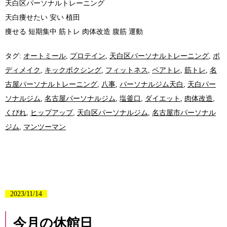
天白区パーソナルトレーニング
天白痩せたい 安い 植田
痩せる 短期集中 筋トレ 肉体改造 腹筋 運動
タグ:
オートミール
,
プロテイン
,
天白区パーソナルトレーニング
,
ボ
ディメイク
,
キックボクシング
,
フィットネス
,
ペアトレ
,
筋トレ
,
名
古屋パーソナルトレーニング
,
八事
,
パーソナルジム天白
,
天白パー
ソナルジム
,
名古屋パーソナルジム
,
塩釜口
,
ダイエット
,
肉体改造
,
くびれ
,
ヒップアップ
,
天白区パーソナルジム
,
名古屋市パーソナル
ジム
,
マンツーマン
2023/11/14
今月の休館日