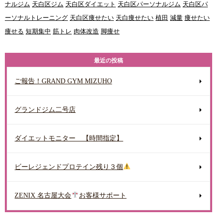
ナルジム
天白区ジム
天白区ダイエット
天白区パーソナルジム
天白区パ
ーソナルトレーニング
天白区痩せたい
天白痩せたい
植田
減量
痩せたい
痩せる
短期集中
筋トレ
肉体改造
脚痩せ
最近の投稿
ご報告！GRAND GYM MIZUHO
グランドジム二号店
ダイエットモニター 【時間指定】
ビーレジェンドプロテイン残り３個
ZENIX 名古屋大会
お客様サポート