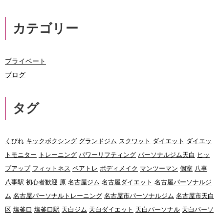
カテゴリー
プライベート
ブログ
タグ
くびれ
キックボクシング
グランドジム
スクワット
ダイエット
ダイエッ
トモニター
トレーニング
パワーリフティング
パーソナルジム天白
ヒッ
プアップ
フィットネス
ペアトレ
ボディメイク
マンツーマン
個室
八事
八事駅
初心者歓迎
原
名古屋ジム
名古屋ダイエット
名古屋パーソナルジ
ム
名古屋パーソナルトレーニング
名古屋市パーソナルジム
名古屋市天白
区
塩釜口
塩釜口駅
天白ジム
天白ダイエット
天白パーソナル
天白パーソ