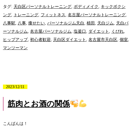
タグ:
天白区パーソナルトレーニング
,
ボディメイク
,
キックボクシ
ング
,
トレーニング
,
フィットネス
,
名古屋パーソナルトレーニング
,
八事駅
,
八事
,
痩せたい
,
パーソナルジム天白
,
植田
,
天白ジム
,
天白パ
ーソナルジム
,
名古屋パーソナルジム
,
塩釜口
,
ダイエット
,
くびれ
,
ヒップアップ
,
初心者歓迎
,
天白区ダイエット
,
名古屋市天白区
,
個室
,
マンツーマン
2023/12/11
筋肉とお酒の関係
こんばんは！