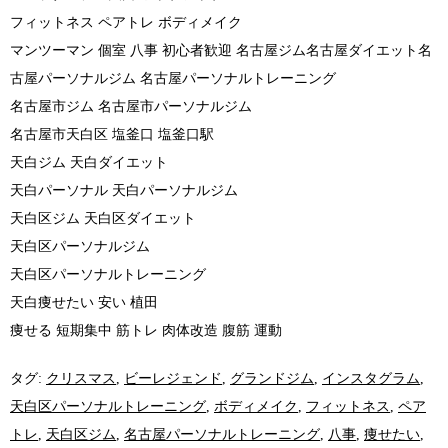
フィットネス ペアトレ ボディメイク
マンツーマン 個室 八事 初心者歓迎 名古屋ジム名古屋ダイエット名
古屋パーソナルジム 名古屋パーソナルトレーニング
名古屋市ジム 名古屋市パーソナルジム
名古屋市天白区 塩釜口 塩釜口駅
天白ジム 天白ダイエット
天白パーソナル 天白パーソナルジム
天白区ジム 天白区ダイエット
天白区パーソナルジム
天白区パーソナルトレーニング
天白痩せたい 安い 植田
痩せる 短期集中 筋トレ 肉体改造 腹筋 運動
タグ:
クリスマス
,
ビーレジェンド
,
グランドジム
,
インスタグラム
,
天白区パーソナルトレーニング
,
ボディメイク
,
フィットネス
,
ペア
トレ
,
天白区ジム
,
名古屋パーソナルトレーニング
,
八事
,
痩せたい
,