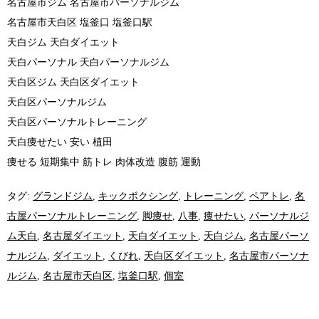
名古屋市ジム 名古屋市パーソナルジム
名古屋市天白区 塩釜口 塩釜口駅
天白ジム 天白ダイエット
天白パーソナル 天白パーソナルジム
天白区ジム 天白区ダイエット
天白区パーソナルジム
天白区パーソナルトレーニング
天白痩せたい 安い 植田
痩せる 短期集中 筋トレ 肉体改造 腹筋 運動
タグ:
グランドジム
,
キックボクシング
,
トレーニング
,
ペアトレ
,
名
古屋パーソナルトレーニング
,
脚痩せ
,
八事
,
痩せたい
,
パーソナルジ
ム天白
,
名古屋ダイエット
,
天白ダイエット
,
天白ジム
,
名古屋パーソ
ナルジム
,
ダイエット
,
くびれ
,
天白区ダイエット
,
名古屋市パーソナ
ルジム
,
名古屋市天白区
,
塩釜口駅
,
個室