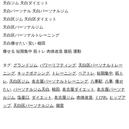
天白ジム 天白ダイエット
天白パーソナル 天白パーソナルジム
天白区ジム 天白区ダイエット
天白区パーソナルジム
天白区パーソナルトレーニング
天白痩せたい 安い 植田
痩せる 短期集中 筋トレ 肉体改造 腹筋 運動
タグ:
グランドジム
,
パワーリフティング
,
天白区パーソナルトレー
ニング
,
キックボクシング
,
トレーニング
,
ペアトレ
,
短期集中
,
筋ト
レ
,
天白区ジム
,
名古屋パーソナルトレーニング
,
八事駅
,
八事
,
痩せ
たい
,
パーソナルジム天白
,
植田
,
名古屋ダイエット
,
名古屋パーソナ
ルジム
,
塩釜口
,
ダイエット
,
名古屋ジム
,
肉体改造
,
くびれ
,
ヒップア
ップ
,
天白区パーソナルジム
,
個室