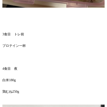
3食目 トレ前
プロテイン一杯
4食目 夜
白米180g
鶏むね250g