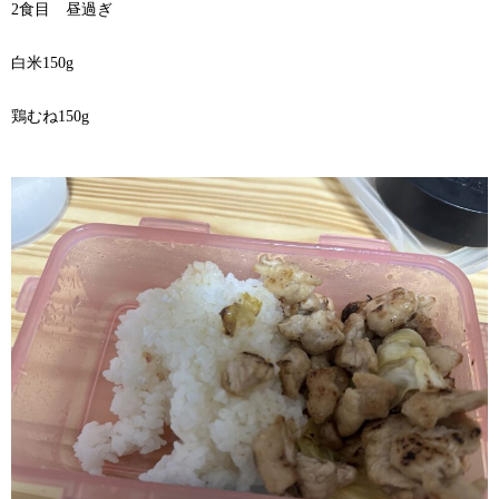
2食目 昼過ぎ
白米150g
鶏むね150g