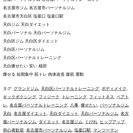
名古屋市ジム 名古屋市パーソナルジム
名古屋市天白区 塩釜口 塩釜口駅
天白ジム 天白ダイエット
天白パーソナル 天白パーソナルジム
天白区ジム 天白区ダイエット
天白区パーソナルジム
天白区パーソナルトレーニング
天白痩せたい 安い 植田
痩せる 短期集中 筋トレ 肉体改造 腹筋 運動
タグ:
グランドジム
,
天白区パーソナルトレーニング
,
ボディメイク
,
キックボクシング
,
フィジーク
,
トレーニング
,
フィットネス
,
ペアト
レ
,
名古屋パーソナルトレーニング
,
八事
,
痩せたい
,
パーソナルジム
天白
,
名古屋ダイエット
,
天白ダイエット
,
天白パーソナルジム
,
名古
屋パーソナルジム
,
ダイエット
,
名古屋ジム
,
くびれ
,
ヒップアップ
,
初心者歓迎
,
名古屋市パーソナルジム
,
塩釜口駅
,
マンツーマン