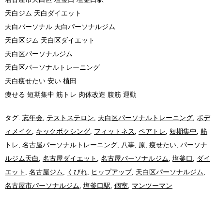
天白ジム 天白ダイエット
天白パーソナル 天白パーソナルジム
天白区ジム 天白区ダイエット
天白区パーソナルジム
天白区パーソナルトレーニング
天白痩せたい 安い 植田
痩せる 短期集中 筋トレ 肉体改造 腹筋 運動
タグ:
忘年会
,
テストステロン
,
天白区パーソナルトレーニング
,
ボデ
ィメイク
,
キックボクシング
,
フィットネス
,
ペアトレ
,
短期集中
,
筋
トレ
,
名古屋パーソナルトレーニング
,
八事
,
原
,
痩せたい
,
パーソナ
ルジム天白
,
名古屋ダイエット
,
名古屋パーソナルジム
,
塩釜口
,
ダイ
エット
,
名古屋ジム
,
くびれ
,
ヒップアップ
,
天白区パーソナルジム
,
名古屋市パーソナルジム
,
塩釜口駅
,
個室
,
マンツーマン