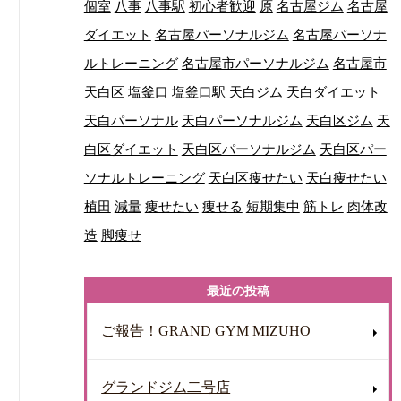
個室
八事
八事駅
初心者歓迎
原
名古屋ジム
名古屋
ダイエット
名古屋パーソナルジム
名古屋パーソナ
ルトレーニング
名古屋市パーソナルジム
名古屋市
天白区
塩釜口
塩釜口駅
天白ジム
天白ダイエット
天白パーソナル
天白パーソナルジム
天白区ジム
天
白区ダイエット
天白区パーソナルジム
天白区パー
ソナルトレーニング
天白区痩せたい
天白痩せたい
植田
減量
痩せたい
痩せる
短期集中
筋トレ
肉体改
造
脚痩せ
最近の投稿
ご報告！GRAND GYM MIZUHO
グランドジム二号店