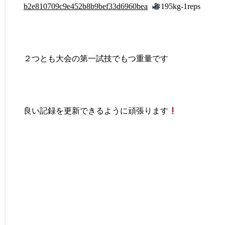
b2e810709c9e452b8b9bef33d6960bea
195kg-1reps
２つとも大会の第一試技でもつ重量です
良い記録を更新できるように頑張ります