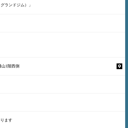
（グランドジム）」
幡山1階西側
有ります