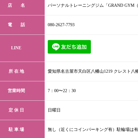
店 名
パーソナルトレーニングジム「GRAND GYM
電 話
080-2627-7793
LINE
所 在 地
愛知県名古屋市天白区八幡山1219 クレスト八
営業時間
7：00〜22：30
定 休 日
日曜日
駐 車 場
無し（近くにコインパーキング有）駐輪場は