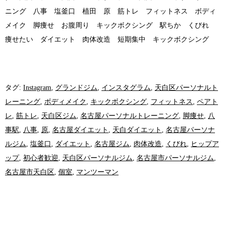
ニング 八事 塩釜口 植田 原 筋トレ フィットネス ボディ
メイク 脚痩せ お腹周り キックボクシング 駅ちか くびれ
痩せたい ダイエット 肉体改造 短期集中 キックボクシング
タグ:
Instagram
,
グランドジム
,
インスタグラム
,
天白区パーソナルト
レーニング
,
ボディメイク
,
キックボクシング
,
フィットネス
,
ペアト
レ
,
筋トレ
,
天白区ジム
,
名古屋パーソナルトレーニング
,
脚痩せ
,
八
事駅
,
八事
,
原
,
名古屋ダイエット
,
天白ダイエット
,
名古屋パーソナ
ルジム
,
塩釜口
,
ダイエット
,
名古屋ジム
,
肉体改造
,
くびれ
,
ヒップア
ップ
,
初心者歓迎
,
天白区パーソナルジム
,
名古屋市パーソナルジム
,
名古屋市天白区
,
個室
,
マンツーマン