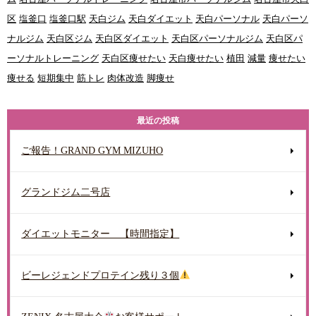
区
塩釜口
塩釜口駅
天白ジム
天白ダイエット
天白パーソナル
天白パーソ
ナルジム
天白区ジム
天白区ダイエット
天白区パーソナルジム
天白区パ
ーソナルトレーニング
天白区痩せたい
天白痩せたい
植田
減量
痩せたい
痩せる
短期集中
筋トレ
肉体改造
脚痩せ
最近の投稿
ご報告！GRAND GYM MIZUHO
グランドジム二号店
ダイエットモニター 【時間指定】
ビーレジェンドプロテイン残り３個