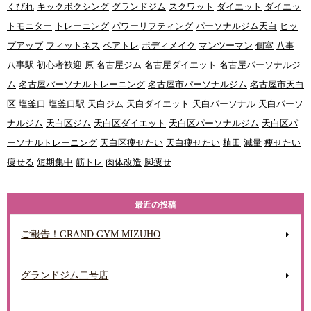
くびれ
キックボクシング
グランドジム
スクワット
ダイエット
ダイエッ
トモニター
トレーニング
パワーリフティング
パーソナルジム天白
ヒッ
プアップ
フィットネス
ペアトレ
ボディメイク
マンツーマン
個室
八事
八事駅
初心者歓迎
原
名古屋ジム
名古屋ダイエット
名古屋パーソナルジ
ム
名古屋パーソナルトレーニング
名古屋市パーソナルジム
名古屋市天白
区
塩釜口
塩釜口駅
天白ジム
天白ダイエット
天白パーソナル
天白パーソ
ナルジム
天白区ジム
天白区ダイエット
天白区パーソナルジム
天白区パ
ーソナルトレーニング
天白区痩せたい
天白痩せたい
植田
減量
痩せたい
痩せる
短期集中
筋トレ
肉体改造
脚痩せ
最近の投稿
ご報告！GRAND GYM MIZUHO
グランドジム二号店