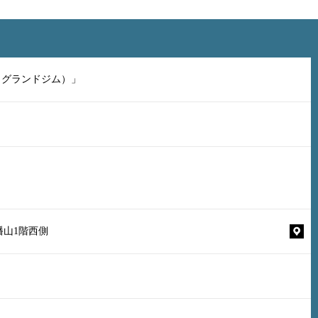
（グランドジム）」
幡山1階西側