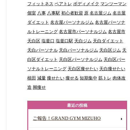
フィットネス
ペアトレ
ボディメイク
マンツーマン
個室
八事
八事駅
初心者歓迎
原
名古屋ジム
名古屋
ダイエット
名古屋パーソナルジム
名古屋パーソナ
ルトレーニング
名古屋市パーソナルジム
名古屋市
天白区
塩釜口
塩釜口駅
天白ジム
天白ダイエット
天白パーソナル
天白パーソナルジム
天白区ジム
天
白区ダイエット
天白区パーソナルジム
天白区パー
ソナルトレーニング
天白区痩せたい
天白痩せたい
植田
減量
痩せたい
痩せる
短期集中
筋トレ
肉体改
造
脚痩せ
最近の投稿
ご報告！GRAND GYM MIZUHO