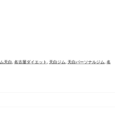
ム天白
,
名古屋ダイエット
,
天白ジム
,
天白パーソナルジム
,
名