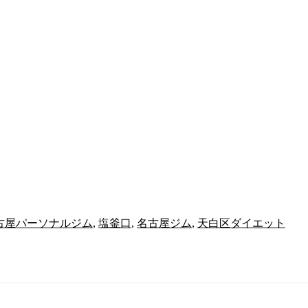
古屋パーソナルジム
,
塩釜口
,
名古屋ジム
,
天白区ダイエット