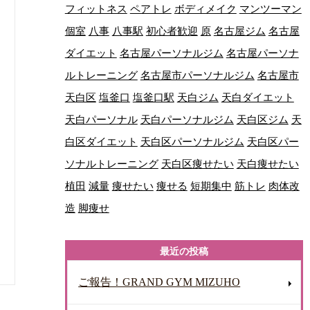
フィットネス
ペアトレ
ボディメイク
マンツーマン
個室
八事
八事駅
初心者歓迎
原
名古屋ジム
名古屋
ダイエット
名古屋パーソナルジム
名古屋パーソナ
ルトレーニング
名古屋市パーソナルジム
名古屋市
天白区
塩釜口
塩釜口駅
天白ジム
天白ダイエット
天白パーソナル
天白パーソナルジム
天白区ジム
天
白区ダイエット
天白区パーソナルジム
天白区パー
ソナルトレーニング
天白区痩せたい
天白痩せたい
植田
減量
痩せたい
痩せる
短期集中
筋トレ
肉体改
造
脚痩せ
最近の投稿
ご報告！GRAND GYM MIZUHO