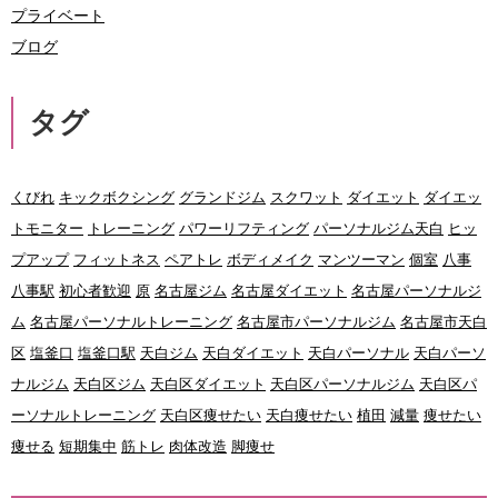
プライベート
ブログ
タグ
くびれ
キックボクシング
グランドジム
スクワット
ダイエット
ダイエッ
トモニター
トレーニング
パワーリフティング
パーソナルジム天白
ヒッ
プアップ
フィットネス
ペアトレ
ボディメイク
マンツーマン
個室
八事
八事駅
初心者歓迎
原
名古屋ジム
名古屋ダイエット
名古屋パーソナルジ
ム
名古屋パーソナルトレーニング
名古屋市パーソナルジム
名古屋市天白
区
塩釜口
塩釜口駅
天白ジム
天白ダイエット
天白パーソナル
天白パーソ
ナルジム
天白区ジム
天白区ダイエット
天白区パーソナルジム
天白区パ
ーソナルトレーニング
天白区痩せたい
天白痩せたい
植田
減量
痩せたい
痩せる
短期集中
筋トレ
肉体改造
脚痩せ