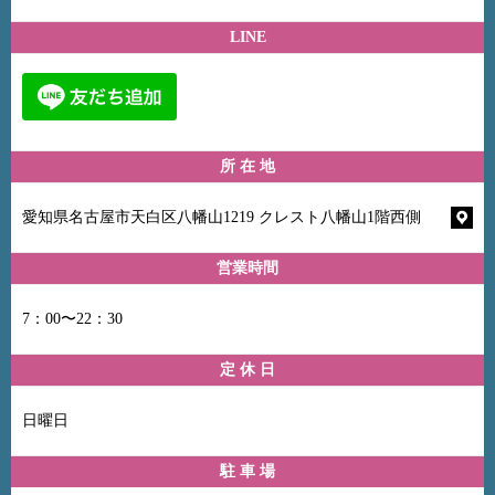
LINE
所 在 地
愛知県名古屋市天白区八幡山1219 クレスト八幡山1階西側
営業時間
7：00〜22：30
定 休 日
日曜日
駐 車 場