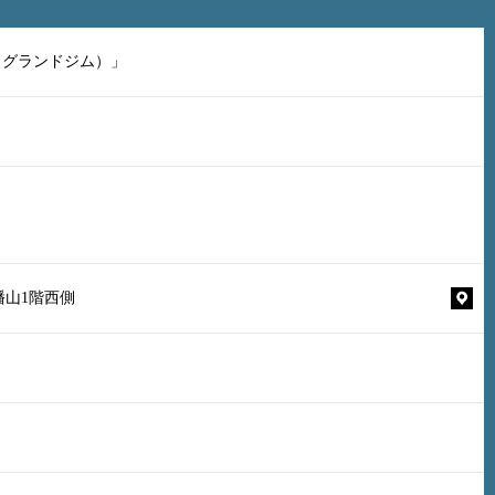
（グランドジム）」
幡山1階西側