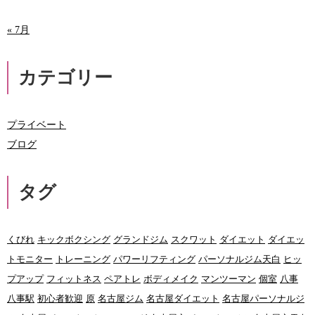
« 7月
カテゴリー
プライベート
ブログ
タグ
くびれ
キックボクシング
グランドジム
スクワット
ダイエット
ダイエッ
トモニター
トレーニング
パワーリフティング
パーソナルジム天白
ヒッ
プアップ
フィットネス
ペアトレ
ボディメイク
マンツーマン
個室
八事
八事駅
初心者歓迎
原
名古屋ジム
名古屋ダイエット
名古屋パーソナルジ