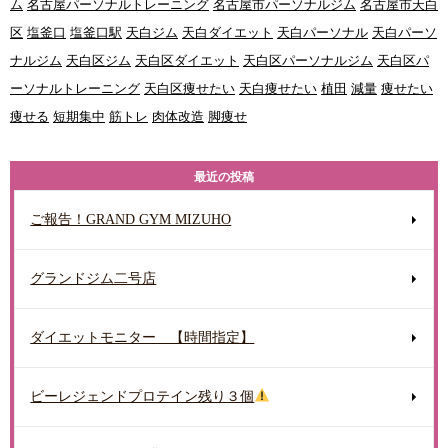
ム
名古屋パーソナルトレーニング
名古屋市パーソナルジム
名古屋市天白
区
塩釜口
塩釜口駅
天白ジム
天白ダイエット
天白パーソナル
天白パーソ
ナルジム
天白区ジム
天白区ダイエット
天白区パーソナルジム
天白区パ
ーソナルトレーニング
天白区痩せたい
天白痩せたい
植田
減量
痩せたい
痩せる
短期集中
筋トレ
肉体改造
脚痩せ
最近の投稿
ご報告！GRAND GYM MIZUHO
グランドジム二号店
ダイエットモニター 【時間指定】
ビーレジェンドプロテイン残り３個