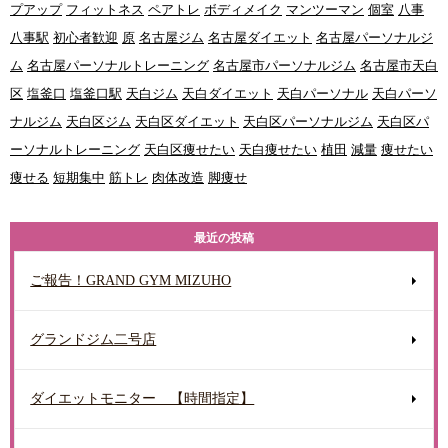
プアップ
フィットネス
ペアトレ
ボディメイク
マンツーマン
個室
八事
八事駅
初心者歓迎
原
名古屋ジム
名古屋ダイエット
名古屋パーソナルジ
ム
名古屋パーソナルトレーニング
名古屋市パーソナルジム
名古屋市天白
区
塩釜口
塩釜口駅
天白ジム
天白ダイエット
天白パーソナル
天白パーソ
ナルジム
天白区ジム
天白区ダイエット
天白区パーソナルジム
天白区パ
ーソナルトレーニング
天白区痩せたい
天白痩せたい
植田
減量
痩せたい
痩せる
短期集中
筋トレ
肉体改造
脚痩せ
最近の投稿
ご報告！GRAND GYM MIZUHO
グランドジム二号店
ダイエットモニター 【時間指定】