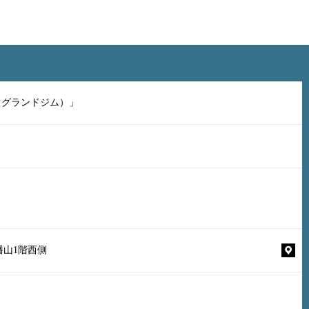
（グランドジム）」
幡山1階西側