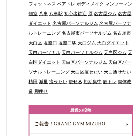
フィットネス
ペアトレ
ボディメイク
マンツーマン
個室
八事
八事駅
初心者歓迎
原
名古屋ジム
名古屋
ダイエット
名古屋パーソナルジム
名古屋パーソナ
ルトレーニング
名古屋市パーソナルジム
名古屋市
天白区
塩釜口
塩釜口駅
天白ジム
天白ダイエット
天白パーソナル
天白パーソナルジム
天白区ジム
天
白区ダイエット
天白区パーソナルジム
天白区パー
ソナルトレーニング
天白区痩せたい
天白痩せたい
植田
減量
痩せたい
痩せる
短期集中
筋トレ
肉体改
造
脚痩せ
最近の投稿
ご報告！GRAND GYM MIZUHO