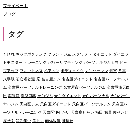
プライベート
ブログ
タグ
くびれ
キックボクシング
グランドジム
スクワット
ダイエット
ダイエッ
トモニター
トレーニング
パワーリフティング
パーソナルジム天白
ヒッ
プアップ
フィットネス
ペアトレ
ボディメイク
マンツーマン
個室
八事
八事駅
初心者歓迎
原
名古屋ジム
名古屋ダイエット
名古屋パーソナルジ
ム
名古屋パーソナルトレーニング
名古屋市パーソナルジム
名古屋市天白
区
塩釜口
塩釜口駅
天白ジム
天白ダイエット
天白パーソナル
天白パーソ
ナルジム
天白区ジム
天白区ダイエット
天白区パーソナルジム
天白区パ
ーソナルトレーニング
天白区痩せたい
天白痩せたい
植田
減量
痩せたい
痩せる
短期集中
筋トレ
肉体改造
脚痩せ