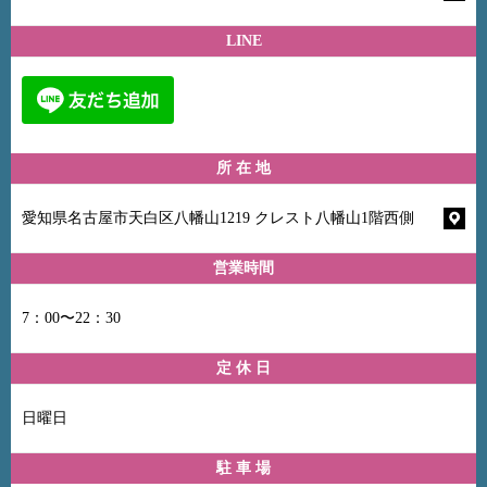
LINE
所 在 地
愛知県名古屋市天白区八幡山1219 クレスト八幡山1階西側
営業時間
7：00〜22：30
定 休 日
日曜日
駐 車 場