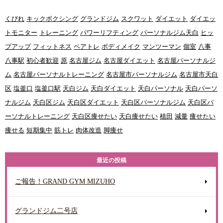
くびれ
キックボクシング
グランドジム
スクワット
ダイエット
ダイエッ
トモニター
トレーニング
パワーリフティング
パーソナルジム天白
ヒッ
プアップ
フィットネス
ペアトレ
ボディメイク
マンツーマン
個室
八事
八事駅
初心者歓迎
原
名古屋ジム
名古屋ダイエット
名古屋パーソナルジ
ム
名古屋パーソナルトレーニング
名古屋市パーソナルジム
名古屋市天白
区
塩釜口
塩釜口駅
天白ジム
天白ダイエット
天白パーソナル
天白パーソ
ナルジム
天白区ジム
天白区ダイエット
天白区パーソナルジム
天白区パ
ーソナルトレーニング
天白区痩せたい
天白痩せたい
植田
減量
痩せたい
痩せる
短期集中
筋トレ
肉体改造
脚痩せ
最近の投稿
ご報告！GRAND GYM MIZUHO
グランドジム二号店