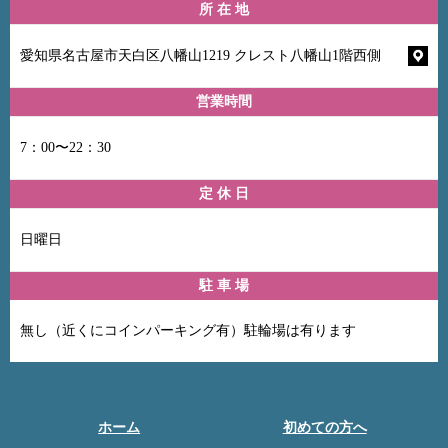
所 在 地
愛知県名古屋市天白区八幡山1219 クレスト八幡山1階西側
営業時間
7：00〜22：30
定 休 日
日曜日
駐 車 場
無し（近くにコインパーキング有）駐輪場は有ります
ホーム
初めての方へ