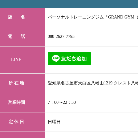
店 名
パーソナルトレーニングジム「GRAND GYM
電 話
080-2627-7793
LINE
所 在 地
愛知県名古屋市天白区八幡山1219 クレスト八
営業時間
7：00〜22：30
定 休 日
日曜日