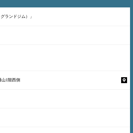
（グランドジム）」
幡山1階西側