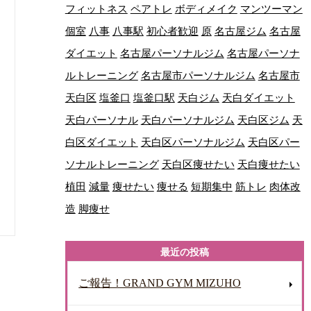
フィットネス
ペアトレ
ボディメイク
マンツーマン
個室
八事
八事駅
初心者歓迎
原
名古屋ジム
名古屋
ダイエット
名古屋パーソナルジム
名古屋パーソナ
ルトレーニング
名古屋市パーソナルジム
名古屋市
天白区
塩釜口
塩釜口駅
天白ジム
天白ダイエット
天白パーソナル
天白パーソナルジム
天白区ジム
天
白区ダイエット
天白区パーソナルジム
天白区パー
ソナルトレーニング
天白区痩せたい
天白痩せたい
植田
減量
痩せたい
痩せる
短期集中
筋トレ
肉体改
造
脚痩せ
最近の投稿
ご報告！GRAND GYM MIZUHO