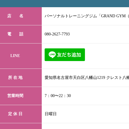
店 名
パーソナルトレーニングジム「GRAND GYM
電 話
080-2627-7793
LINE
所 在 地
愛知県名古屋市天白区八幡山1219 クレスト八
営業時間
7：00〜22：30
定 休 日
日曜日