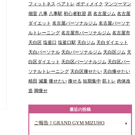
フィットネス
ペアトレ
ボディメイク
マンツーマン
個室
八事
八事駅
初心者歓迎
原
名古屋ジム
名古屋
ダイエット
名古屋パーソナルジム
名古屋パーソナ
ルトレーニング
名古屋市パーソナルジム
名古屋市
天白区
塩釜口
塩釜口駅
天白ジム
天白ダイエット
天白パーソナル
天白パーソナルジム
天白区ジム
天
白区ダイエット
天白区パーソナルジム
天白区パー
ソナルトレーニング
天白区痩せたい
天白痩せたい
植田
減量
痩せたい
痩せる
短期集中
筋トレ
肉体改
造
脚痩せ
最近の投稿
ご報告！GRAND GYM MIZUHO