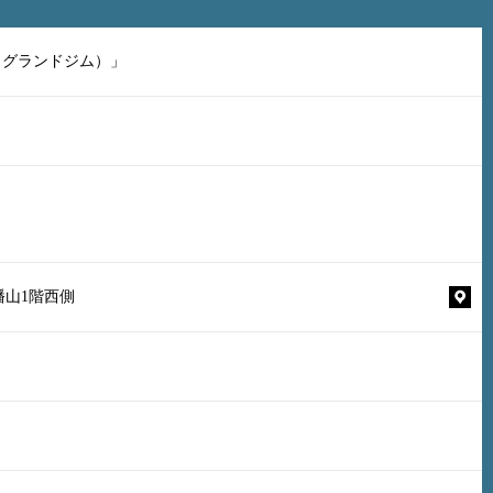
（グランドジム）」
幡山1階西側