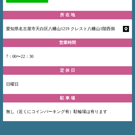
所 在 地
愛知県名古屋市天白区八幡山1219 クレスト八幡山1階西側
営業時間
7：00〜22：30
定 休 日
日曜日
駐 車 場
無し（近くにコインパーキング有）駐輪場は有ります