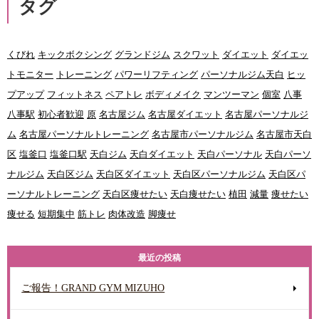
タグ
くびれ
キックボクシング
グランドジム
スクワット
ダイエット
ダイエッ
トモニター
トレーニング
パワーリフティング
パーソナルジム天白
ヒッ
プアップ
フィットネス
ペアトレ
ボディメイク
マンツーマン
個室
八事
八事駅
初心者歓迎
原
名古屋ジム
名古屋ダイエット
名古屋パーソナルジ
ム
名古屋パーソナルトレーニング
名古屋市パーソナルジム
名古屋市天白
区
塩釜口
塩釜口駅
天白ジム
天白ダイエット
天白パーソナル
天白パーソ
ナルジム
天白区ジム
天白区ダイエット
天白区パーソナルジム
天白区パ
ーソナルトレーニング
天白区痩せたい
天白痩せたい
植田
減量
痩せたい
痩せる
短期集中
筋トレ
肉体改造
脚痩せ
最近の投稿
ご報告！GRAND GYM MIZUHO