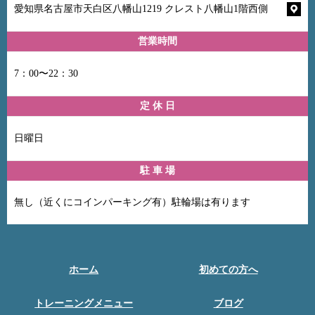
愛知県名古屋市天白区八幡山1219 クレスト八幡山1階西側
営業時間
7：00〜22：30
定 休 日
日曜日
駐 車 場
無し（近くにコインパーキング有）駐輪場は有ります
ホーム
初めての方へ
トレーニングメニュー
ブログ