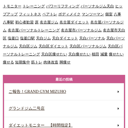
トモニター
トレーニング
パワーリフティング
パーソナルジム天白
ヒッ
プアップ
フィットネス
ペアトレ
ボディメイク
マンツーマン
個室
八事
八事駅
初心者歓迎
原
名古屋ジム
名古屋ダイエット
名古屋パーソナルジ
ム
名古屋パーソナルトレーニング
名古屋市パーソナルジム
名古屋市天白
区
塩釜口
塩釜口駅
天白ジム
天白ダイエット
天白パーソナル
天白パーソ
ナルジム
天白区ジム
天白区ダイエット
天白区パーソナルジム
天白区パ
ーソナルトレーニング
天白区痩せたい
天白痩せたい
植田
減量
痩せたい
痩せる
短期集中
筋トレ
肉体改造
脚痩せ
最近の投稿
ご報告！GRAND GYM MIZUHO
グランドジム二号店
ダイエットモニター 【時間指定】