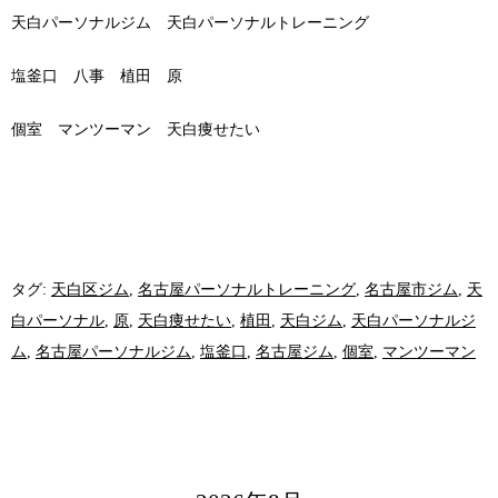
天白パーソナルジム 天白パーソナルトレーニング
塩釜口 八事 植田 原
個室 マンツーマン 天白痩せたい
タグ:
天白区ジム
,
名古屋パーソナルトレーニング
,
名古屋市ジム
,
天
白パーソナル
,
原
,
天白痩せたい
,
植田
,
天白ジム
,
天白パーソナルジ
ム
,
名古屋パーソナルジム
,
塩釜口
,
名古屋ジム
,
個室
,
マンツーマン