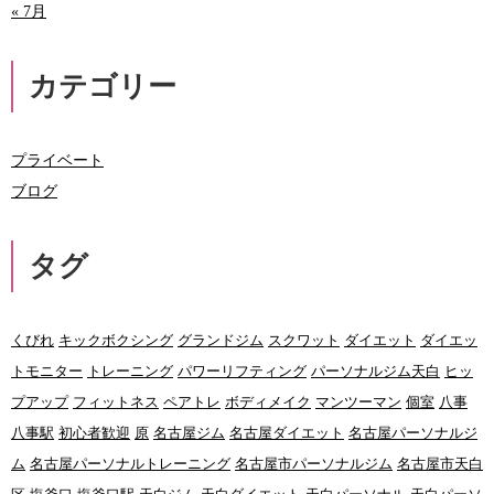
« 7月
カテゴリー
プライベート
ブログ
タグ
くびれ
キックボクシング
グランドジム
スクワット
ダイエット
ダイエッ
トモニター
トレーニング
パワーリフティング
パーソナルジム天白
ヒッ
プアップ
フィットネス
ペアトレ
ボディメイク
マンツーマン
個室
八事
八事駅
初心者歓迎
原
名古屋ジム
名古屋ダイエット
名古屋パーソナルジ
ム
名古屋パーソナルトレーニング
名古屋市パーソナルジム
名古屋市天白