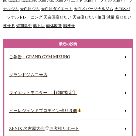
区
塩釜口
塩釜口駅
天白ジム
天白ダイエット
天白パーソナル
天白パーソ
ナルジム
天白区ジム
天白区ダイエット
天白区パーソナルジム
天白区パ
ーソナルトレーニング
天白区痩せたい
天白痩せたい
植田
減量
痩せたい
痩せる
短期集中
筋トレ
肉体改造
脚痩せ
最近の投稿
ご報告！GRAND GYM MIZUHO
グランドジム二号店
ダイエットモニター 【時間指定】
ビーレジェンドプロテイン残り３個
ZENIX 名古屋大会
お客様サポート